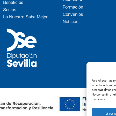
Beneficios
Formación
Socios
Convenios
Lo Nuestro Sabe Mejor
Noticias
Para ofrecer las m
acceder a la infor
procesar datos co
No consentir o ret
funciones.
Acep