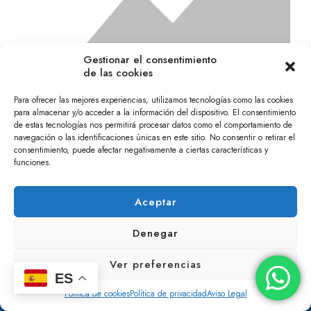
Gestionar el consentimiento
de las cookies
Para ofrecer las mejores experiencias, utilizamos tecnologías como las cookies
para almacenar y/o acceder a la información del dispositivo. El consentimiento
Confiteria Distinguido SL
de estas tecnologías nos permitirá procesar datos como el comportamiento de
navegación o las identificaciones únicas en este sitio. No consentir o retirar el
Alimentación, pastelerías Los Palacios
consentimiento, puede afectar negativamente a ciertas características y
funciones.
Aceptar
Denegar
HAZTE SOCIO
Ver preferencias
ES
Política de cookies
Política de privacidad
Aviso Legal
BOLSA DE EMPLEO