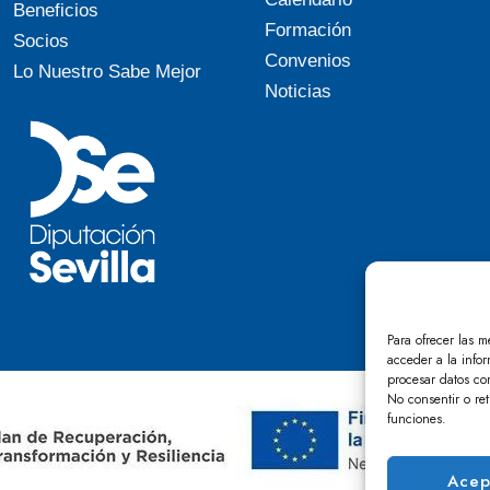
Beneficios
Formación
Socios
Convenios
Lo Nuestro Sabe Mejor
Noticias
Para ofrecer las m
acceder a la infor
procesar datos co
No consentir o ret
funciones.
Acep