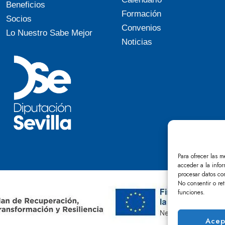
Beneficios
Formación
Socios
Convenios
Lo Nuestro Sabe Mejor
Noticias
Para ofrecer las m
acceder a la infor
procesar datos co
No consentir o ret
funciones.
Acep