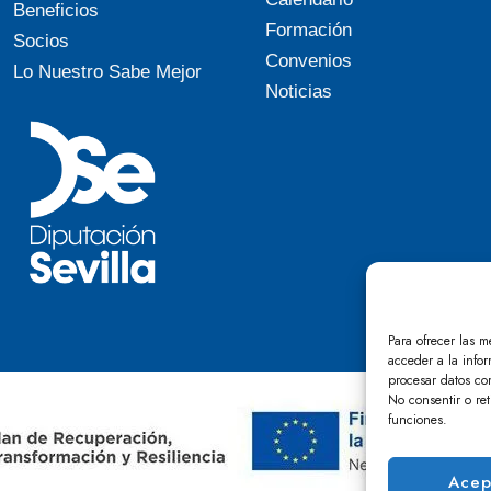
Beneficios
Formación
Socios
Convenios
Lo Nuestro Sabe Mejor
Noticias
Para ofrecer las m
acceder a la infor
procesar datos co
No consentir o ret
funciones.
Acep