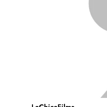
LaChicaFilms