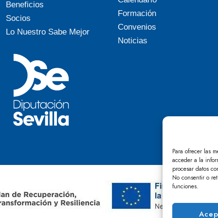
Beneficios
Formación
Socios
Convenios
Lo Nuestro Sabe Mejor
Noticias
Para ofrecer las m
acceder a la infor
procesar datos co
No consentir o ret
funciones.
Acep