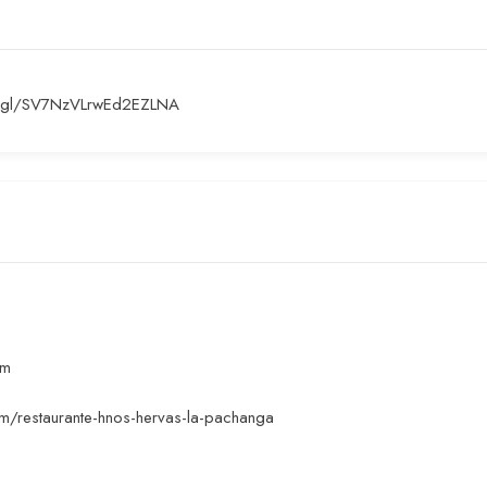
o.gl/SV7NzVLrwEd2EZLNA
om
m/restaurante-hnos-hervas-la-pachanga