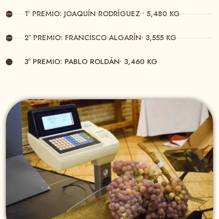
1º PREMIO: JOAQUÍN RODRÍGUEZ • 5,480 KG
2º PREMIO: FRANCISCO ALGARÍN• 3,555 KG
3º PREMIO: PABLO ROLDÁN• 3,460 KG