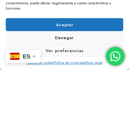
consentimiento, puede afectar negativamente a ciertas características y
funciones.
Aceptar
Denegar
Ver preferencias
ES
Política de cookies
Política de privacidad
Aviso Legal
20 de abril de 2026
ENTREVISTA A NUESTROS ASOCIADOS
POSTASTOUR Y SONOGRAFIC EN LA FERIA
AGROGANADERA
ENTREVISTA A NUESTROS ASOCIADOS POSTASTOUR Y
SONOGRAFIC EN LA FERIA AGROGANADERA. Durante la
celebración de la Feria Agroganadera de Los Palacios y
Villafranca, el stand de
[…]