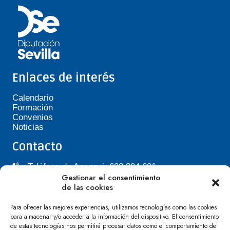
Enlaces de interés
Calendario
Formación
Convenios
Noticias
Contacto
Teléfono de Asepavi: 623 394 601
Gestionar el consentimiento
asepavi20@gmail.com
de las cookies
C/ Santiago Heras, 3, 41720 Los Palacios y
Villafranca
Para ofrecer las mejores experiencias, utilizamos tecnologías como las cookies
para almacenar y/o acceder a la información del dispositivo. El consentimiento
de estas tecnologías nos permitirá procesar datos como el comportamiento de