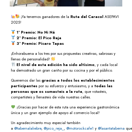
¡Ya tenemos ganadores de la
Ruta del Caracol
ASEPAVI
2025!
1º Premio: No Ni Ná
2º Premio: El Pico Reja
3º Premio: Pícaro Tapas
¡Enhorabuena a los tres por sus propuestas creativas, sabrosas y
llenas de personalidad!
El nivel de esta edición ha sido altísimo
, y cada local
ha demostrado un gran cariño por su cocina y por el público.
Queremos dar las
gracias a todos los establecimientos
participantes
por su esfuerzo y entusiasmo, y a
todas las
personas que os sumasteis a la ruta
, que votasteis,
compartisteis y llenasteis de vida nuestras calles.
¡Gracias por hacer de esta ruta una experiencia gastronómica
única y un gran ejemplo de apoyo al comercio local!
Un agradecimiento muy especial también
a
@tabernalaliebre
,
@pico_reja_
,
@motorockcafe1
y
@lasantataberna
qu