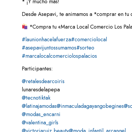
* ¡Y mucho más!
Desde Asepavi, te animamos a *comprar en tu co
*Compra tu «Marca Local Comercio Los Palaci
#launionhacelafuerza
#comerciolocal
#asepavijuntossumamos
#sorteo
#marcalocalcomerciolospalacios
Participantes:
@retalesdearcoiris
lunaresdelapepa
@tecnotiktak
@latinajamodas
@inmaculadagayangobegines
@sc
@modas_encarni
@valentina_girls
@victoriaruiz.beauty
@moda_infantil_arcangel_