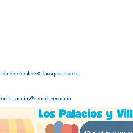
lula.modaonline
@_laesquinadeori_
ybrilla_modas
@remolonesmoda