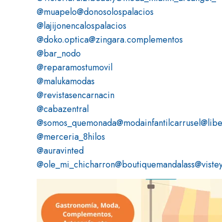
@muapelo
@donosolospalacios
@lajijonencalospalacios
@doko.optica
@zingara.complementos
@bar_nodo
@reparamostumovil
@malukamodas
@revistasencarnacin
@cabazentral
@somos_quemonada
@modainfantilcarrusel
@libe
@merceria_8hilos
@auravinted
@ole_mi_chicharron
@boutiquemandalass
@viste