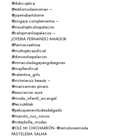
@doko.optica
@estilomodaswoman –
@joyeriabartolome
@zingara.complementos –
@visualopticalospalacios
@celopmanlospalacios –
JOYERIA FERNANDO AMADOR
@farmaciaeloisa
@multiopticasoficial
@donosolospalacios
@inmaculadagayangobegines
@maylleroficial
@valentina_girls
@victoriaruiz.beauty –
@maricarmen.pinero
@asociacion.aura
@moda_infantil_arcangel
@tecnotiktak
@peluqueriavirtudesdelgado
@manolo_ruiz_novios
@visteybrilla_modas
@OLE MI CHICHARRÓN- @remolonesmoda
PASTELERIA SALMA